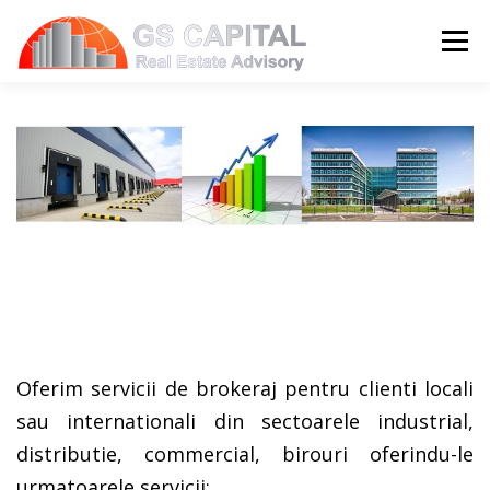
Sari la conținut
Meni
HOME
PROPRIETATI
DESPRE NOI
SERVICII
BLOG
CONTACT
LIMBĂ:
Oferim servicii de brokeraj pentru clienti locali
sau internationali din sectoarele industrial,
distributie, commercial, birouri oferindu-le
urmatoarele servicii: