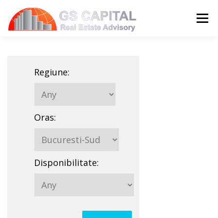
Sari la conținut
Meni
HOME
PROPRIETATI
DESPRE NOI
Regiune
:
SERVICII
BLOG
CONTACT
Oras
:
LIMBĂ:
Disponibilitate
: