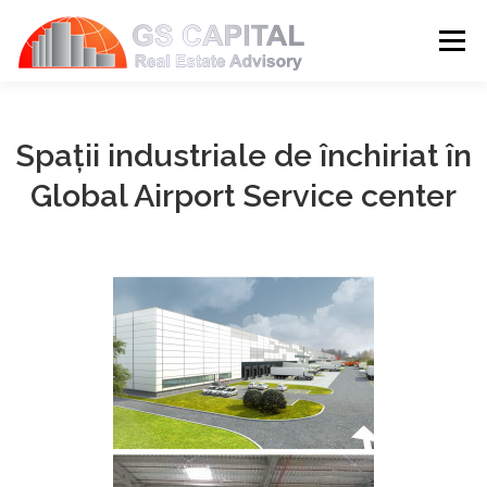
Sari la conținut
Meni
HOME
PROPRIETATI
DESPRE NOI
Spaţii industriale de închiriat în
Global Airport Service center
SERVICII
BLOG
CONTACT
LIMBĂ: