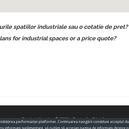
urile spatiilor industriale sau o cotatie de pret?
lans for industrial spaces or a price quote?
Drepturi de autor © 2026 - Design by Bitorder
bunătăţirea performanţei platformei. Continuarea navigării constituie acceptul 
u informaţii suplimentare, vă rugăm să accesaţi pagina de informaţii despre
p