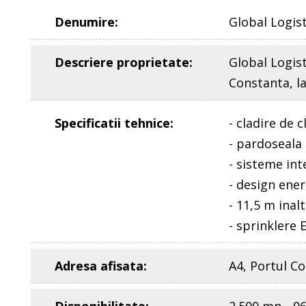
Denumire
:
Global Logis
Descriere proprietate
:
Global Logist
Constanta, l
Specificatii tehnice
:
- cladire de c
- pardoseala
- sisteme inte
- design ener
- 11,5 m inal
- sprinklere
Adresa afisata
:
A4, Portul C