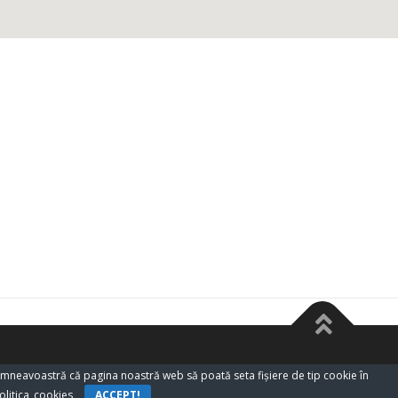
dumneavoastră că pagina noastră web să poată seta fişiere de tip cookie în
olitica_cookies
ACCEPT!