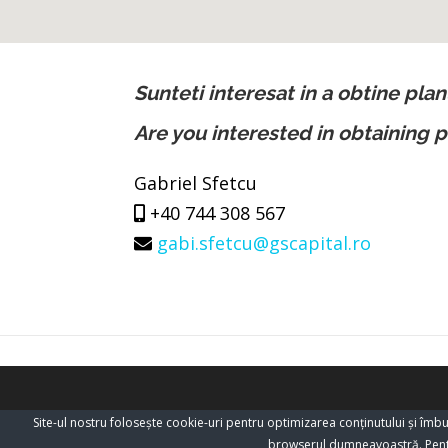
Sunteti interesat in a obtine plan
Are you interested in obtaining p
Gabriel Sfetcu
+40 744 308 567
gabi.sfetcu@gscapital.ro
Site-ul nostru foloseşte cookie-uri pentru optimizarea conţinutului şi îm
browserul dumneavoastră. Pentr