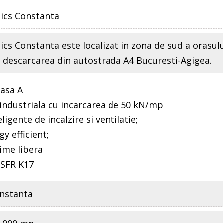
tics Constanta
ics Constanta este localizat in zona de sud a orasul
a descarcarea din autostrada A4 Bucuresti-Agigea.
lasa A
 industriala cu incarcarea de 50 kN/mp
ligente de incalzire si ventilatie;
gy efficient;
time libera
 ESFR K17
onstanta