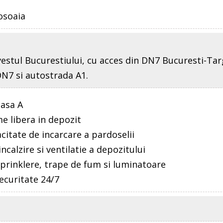
osoaia
estul Bucurestiului, cu acces din DN7 Bucuresti-Targ
 DN7 si autostrada A1.
lasa A
me libera in depozit
citate de incarcare a pardoselii
incalzire si ventilatie a depozitului
sprinklere, trape de fum si luminatoare
 securitate 24/7