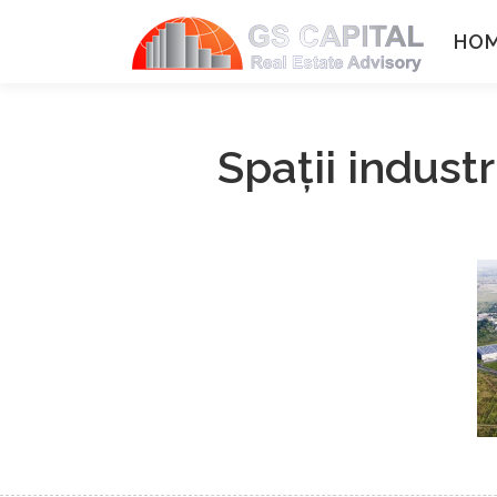
Sari la conținut
HO
Spaţii indust