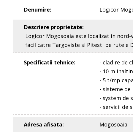
Denumire
:
Logicor Mog
Descriere proprietate
:
Logicor Mogosoaia este localizat in nord-v
facil catre Targoviste si Pitesti pe rutele
Specificatii tehnice
:
- cladire de c
- 10 m inalti
- 5 t/mp capa
- sisteme de 
- system de 
- servicii de
Adresa afisata
:
Mogosoaia