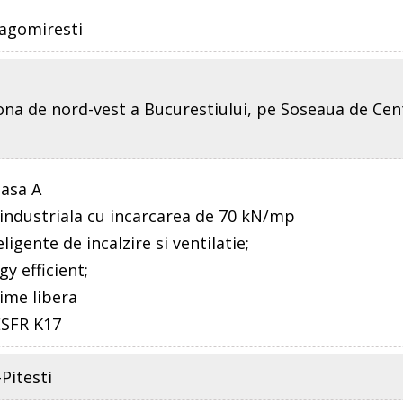
agomiresti
ona de nord-vest a Bucurestiului, pe Soseaua de Cen
lasa A
 industriala cu incarcarea de 70 kN/mp
ligente de incalzire si ventilatie;
gy efficient;
time libera
 ESFR K17
-Pitesti