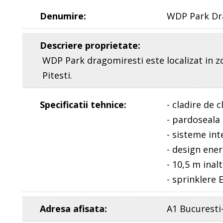
Denumire
:
WDP Park Dr
Descriere proprietate
:
WDP Park dragomiresti este localizat in z
Pitesti.
Specificatii tehnice
:
- cladire de c
- pardoseala
- sisteme inte
- design ener
- 10,5 m inal
- sprinklere
Adresa afisata
:
A1 Bucuresti