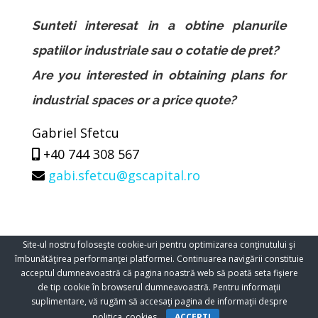
Sunteti interesat in a obtine planurile
spatiilor industriale sau o cotatie de pret?
Are you interested in obtaining plans for
industrial spaces or a price quote?
Gabriel Sfetcu
+40 744 308 567
gabi.sfetcu@gscapital.ro
Site-ul nostru foloseşte cookie-uri pentru optimizarea conţinutului şi
îmbunătăţirea performanţei platformei. Continuarea navigării constituie
acceptul dumneavoastră că pagina noastră web să poată seta fişiere
de tip cookie în browserul dumneavoastră. Pentru informaţii
Copyright © 2026 - Design by Bitorder
suplimentare, vă rugăm să accesaţi pagina de informaţii despre
politica_cookies
ACCEPT!