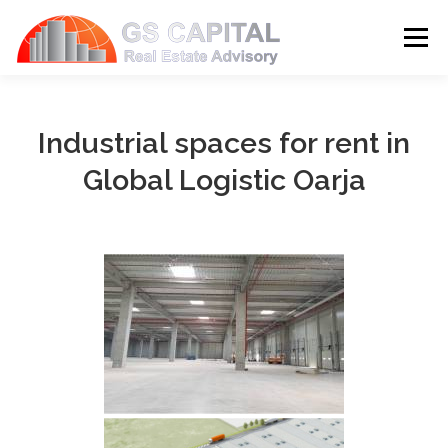
Skip to content
Menu
HOME
PROPERTIES
ABOUT US
Industrial spaces for rent in
Global Logistic Oarja
SERVICES
BLOG
CONTACT
LANGUAGE: