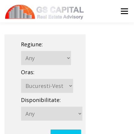
Sari la conținut
Meni
HOME
PROPRIETATI
DESPRE NOI
Regiune
:
SERVICII
BLOG
CONTACT
Oras
:
LIMBĂ:
Disponibilitate
: